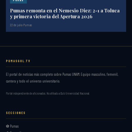
PUMAS
Pumas remonta en el Nemesio Diez: 2-1 a Toluca
y primera victoria del Apertura 2026
22 de julio
·
Pumas
PUMASGOL.TV
El portal de noticias más completo sobre Pumas UNAM. Equipo masculino, femenil,
cantera y todo el universo universitario.
Portal independiente de aficionados. No afiliado a Club Universidad Nacional.
SECCIONES
⚽ Pumas