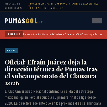
VIERNES, 7 DE
PUMAS VS CINCINATTI · JORNADA 2 · VIERNES 7 DE AGOSTO 18:00
AGOSTO DE 2026
HRS · APPLE TV · LEAGUES CUP
PUMAS
GOL
.TV
⚡ ÚLTIMO
Pumas vs Cincinatti · Jornada 2 · Viernes 7 de agosto 18:00 hrs · Apple TV · League
PUMAS
Oficial: Efraín Juárez deja la
dirección técnica de Pumas tras
el subcampeonato del Clausura
2026
El Club Universidad Nacional confirmó la salida del estratega
mexicano, quien llevó al equipo a su primera final de liga desde
2020. La directiva adelantó que en los próximos días se anunciará