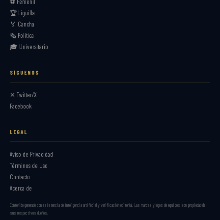
⚽ Femenil
🏆 Liguilla
🏅 Cancha
🗞️ Política
🎓 Universitario
SÍGUENOS
✕ Twitter/X
Facebook
LEGAL
Aviso de Privacidad
Términos de Uso
Contacto
Acerca de
Contenido generado con asistencia de inteligencia artificial y verificación editorial. Las marcas y logos de equipos son propiedad de
sus respectivos dueños.