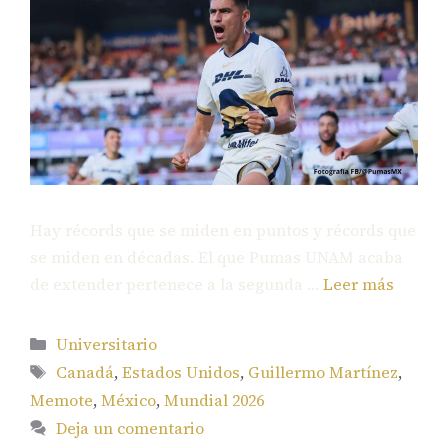
Hay récords que se miden en puntos y récords que
se miden en décadas. El que Pumas UNAM acaba
de extender pertenece a la segunda …
Leer más
Categorías
Universitario
Etiquetas
Canadá
,
Estados Unidos
,
Guillermo Martínez
,
Memote
,
México
,
Mundial 2026
Deja un comentario