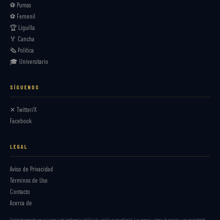
⚽ Pumas
⚽ Femenil
🏆 Liguilla
🏅 Cancha
🗞️ Política
🎓 Universitario
SÍGUENOS
✕ Twitter/X
Facebook
LEGAL
Aviso de Privacidad
Términos de Uso
Contacto
Acerca de
Contenido generado con asistencia de inteligencia artificial y verificación editorial. Las marcas y logos de equipos son propiedad de