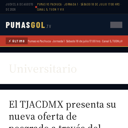
JUEVES, 6 DE AGOSTO
PUMAS VS PACHUCA · JORNADA 1 · SÁBADO 18 DE JULIO 17:00 HRS ·
DE 2026
CANAL 5, TUDN Y VIX
PUMAS
GOL
.TV
⚡ ÚLTIMO
Pumas vs Pachuca · Jornada 1 · Sábado 18 de julio 17:00 hrs · Canal 5, TUDN y ViX
Universitario
El TJACDMX presenta su
nueva oferta de