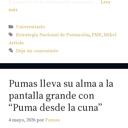
Formación en la conferencia mañanera, …
Leer
más
Categorías
Universitario
Etiquetas
Estrategia Nacional de Formación
,
FMF
,
Mikel
Arriola
Deja un comentario
Pumas lleva su alma a la
pantalla grande con
“Puma desde la cuna”
4 mayo, 2026
por
Pumas