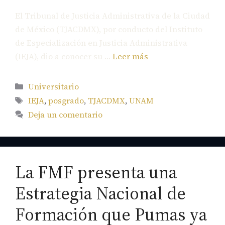
El Tribunal de Justicia Administrativa de la Ciudad
de México (TJACDMX), por conducto del Instituto
de Especialización en Justicia Administrativa
(IEJA), dio a conocer su …
Leer más
Categorías
Universitario
Etiquetas
IEJA
,
posgrado
,
TJACDMX
,
UNAM
Deja un comentario
La FMF presenta una
Estrategia Nacional de
Formación que Pumas ya