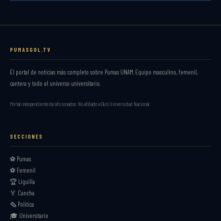
PUMASGOL.TV
El portal de noticias más completo sobre Pumas UNAM. Equipo masculino, femenil,
cantera y todo el universo universitario.
Portal independiente de aficionados. No afiliado a Club Universidad Nacional.
SECCIONES
⚽ Pumas
⚽ Femenil
🏆 Liguilla
🏅 Cancha
🗞️ Política
🎓 Universitario