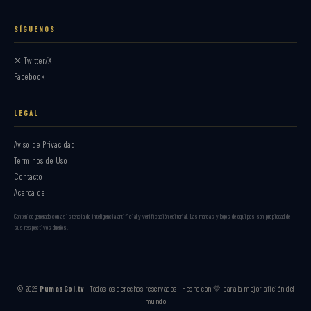
SÍGUENOS
✕ Twitter/X
Facebook
LEGAL
Aviso de Privacidad
Términos de Uso
Contacto
Acerca de
Contenido generado con asistencia de inteligencia artificial y verificación editorial. Las marcas y logos de equipos son propiedad de
sus respectivos dueños.
© 2026
PumasGol.tv
· Todos los derechos reservados · Hecho con 💛 para la mejor afición del
mundo