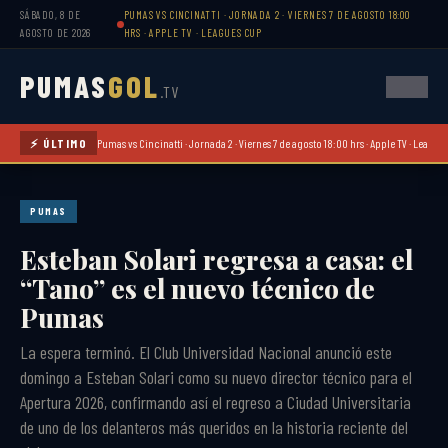
SÁBADO, 8 DE
PUMAS VS CINCINATTI · JORNADA 2 · VIERNES 7 DE AGOSTO 18:00
AGOSTO DE 2026
HRS · APPLE TV · LEAGUES CUP
PUMAS
GOL
.TV
⚡ ÚLTIMO
Pumas vs Cincinatti · Jornada 2 · Viernes 7 de agosto 18:00 hrs · Apple TV · League
PUMAS
Esteban Solari regresa a casa: el
“Tano” es el nuevo técnico de
Pumas
La espera terminó. El Club Universidad Nacional anunció este
domingo a Esteban Solari como su nuevo director técnico para el
Apertura 2026, confirmando así el regreso a Ciudad Universitaria
de uno de los delanteros más queridos en la historia reciente del