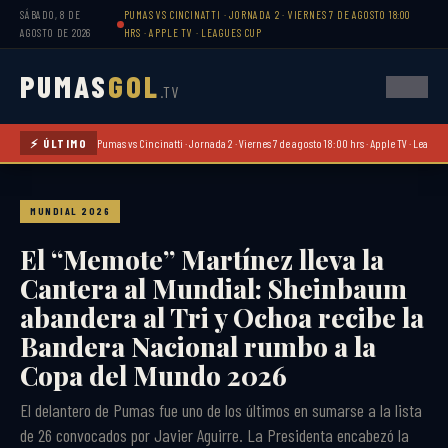
SÁBADO, 8 DE
PUMAS VS CINCINATTI · JORNADA 2 · VIERNES 7 DE AGOSTO 18:00
AGOSTO DE 2026
HRS · APPLE TV · LEAGUES CUP
PUMAS
GOL
.TV
⚡ ÚLTIMO
Pumas vs Cincinatti · Jornada 2 · Viernes 7 de agosto 18:00 hrs · Apple TV · League
MUNDIAL 2026
El “Memote” Martínez lleva la
Cantera al Mundial: Sheinbaum
abandera al Tri y Ochoa recibe la
Bandera Nacional rumbo a la
Copa del Mundo 2026
El delantero de Pumas fue uno de los últimos en sumarse a la lista
de 26 convocados por Javier Aguirre. La Presidenta encabezó la