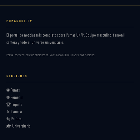
PUMASGOL.TV
El portal de noticias más completo sobre Pumas UNAM. Equipo masculino, femenil,
cantera y todo el universo universitario.
Portal independiente de aficionados. No afiliado a Club Universidad Nacional.
SECCIONES
⚽ Pumas
⚽ Femenil
🏆 Liguilla
🏅 Cancha
🗞️ Política
🎓 Universitario