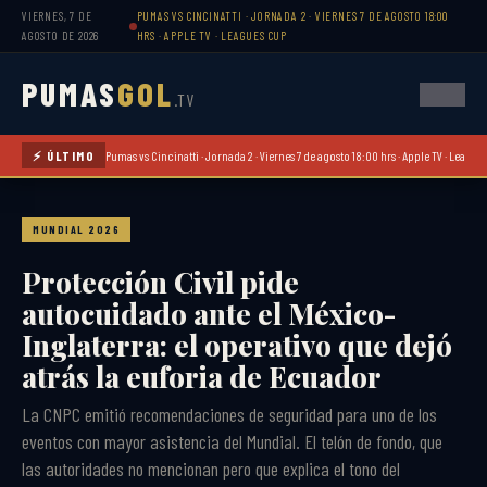
VIERNES, 7 DE
PUMAS VS CINCINATTI · JORNADA 2 · VIERNES 7 DE AGOSTO 18:00
AGOSTO DE 2026
HRS · APPLE TV · LEAGUES CUP
PUMAS
GOL
.TV
⚡ ÚLTIMO
Pumas vs Cincinatti · Jornada 2 · Viernes 7 de agosto 18:00 hrs · Apple TV · League
MUNDIAL 2026
Protección Civil pide
autocuidado ante el México-
Inglaterra: el operativo que dejó
atrás la euforia de Ecuador
La CNPC emitió recomendaciones de seguridad para uno de los
eventos con mayor asistencia del Mundial. El telón de fondo, que
las autoridades no mencionan pero que explica el tono del