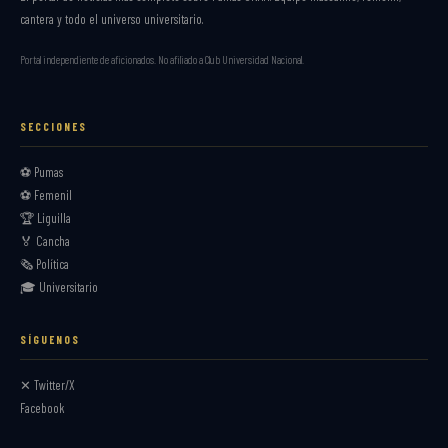
cantera y todo el universo universitario.
Portal independiente de aficionados. No afiliado a Club Universidad Nacional.
SECCIONES
⚽ Pumas
⚽ Femenil
🏆 Liguilla
🏅 Cancha
🗞️ Política
🎓 Universitario
SÍGUENOS
✕ Twitter/X
Facebook